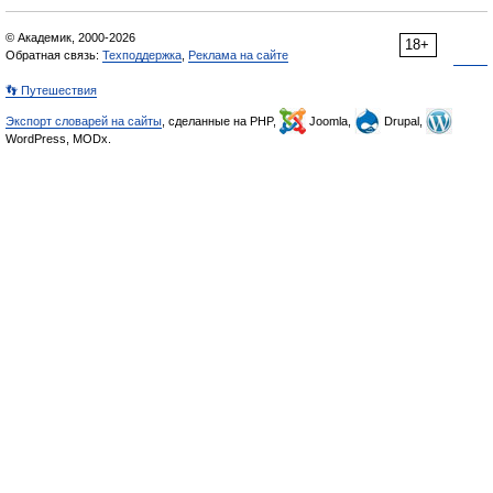
© Академик, 2000-2026
18+
Обратная связь:
Техподдержка
,
Реклама на сайте
👣 Путешествия
Экспорт словарей на сайты
, сделанные на PHP,
Joomla,
Drupal,
WordPress, MODx.