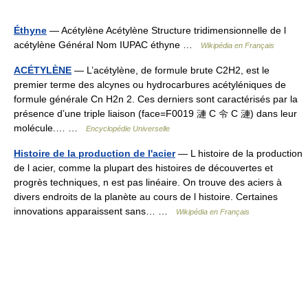
Éthyne
— Acétylène Acétylène Structure tridimensionnelle de l
acétylène Général Nom IUPAC éthyne …
Wikipédia en Français
ACÉTYLÈNE
— L’acétylène, de formule brute C2H2, est le
premier terme des alcynes ou hydrocarbures acétyléniques de
formule générale Cn H2n 2. Ces derniers sont caractérisés par la
présence d’une triple liaison (face=F0019 漣 C 令 C 漣) dans leur
molécule.… …
Encyclopédie Universelle
Histoire de la production de l'acier
— L histoire de la production
de l acier, comme la plupart des histoires de découvertes et
progrès techniques, n est pas linéaire. On trouve des aciers à
divers endroits de la planète au cours de l histoire. Certaines
innovations apparaissent sans… …
Wikipédia en Français