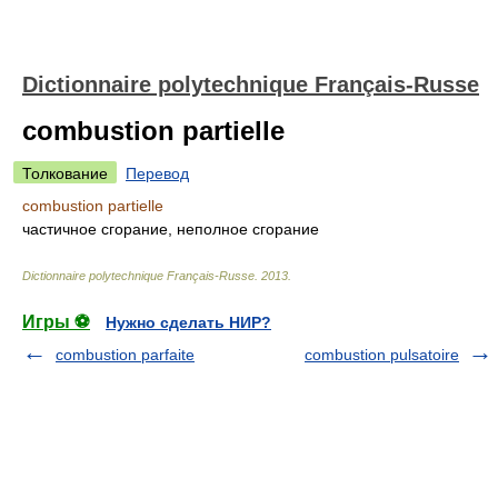
Dictionnaire polytechnique Français-Russe
combustion partielle
Толкование
Перевод
combustion partielle
частичное сгорание, неполное сгорание
Dictionnaire polytechnique Français-Russe
.
2013
.
Игры ⚽
Нужно сделать НИР?
combustion parfaite
combustion pulsatoire